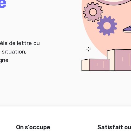
e
èle de lettre ou
 situation,
igne.
On s'occupe
Satisfait o