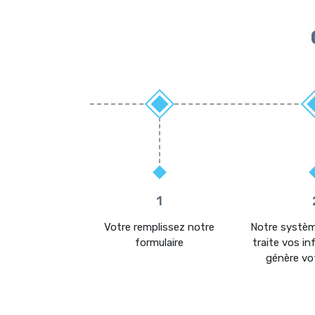
6
1
ifié par mail à
Votre remplissez notre
Notre systè
e étape
formulaire
traite vos i
génère vot