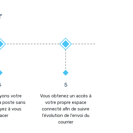
r
4
5
yons votre
Vous obtenez un accès à
Vous êtes noti
la poste sans
votre propre espace
chaque
yez à vous
connecté afin de suivre
acer
l'évolution de l'envoi du
courrier