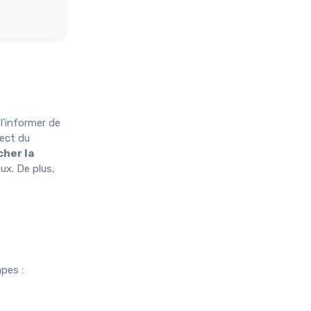
 l'informer de
pect du
her la
ux. De plus,
apes :