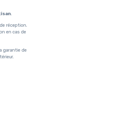
tisan
.
de réception.
ion en cas de
la garantie de
érieur.