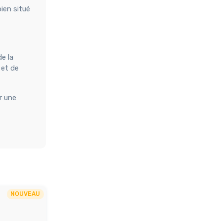
bien situé
e la
 et de
r une
NOUVEAU