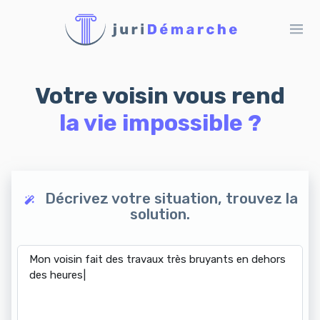
Votre voisin vous rend
la vie impossible ?
Décrivez votre situation, trouvez la
solution.
M
o
n
v
o
i
s
i
n
f
a
i
t
d
e
s
t
r
a
v
a
u
x
t
r
è
s
b
r
u
y
a
n
t
s
e
n
d
e
h
o
r
s
d
e
s
h
e
u
r
e
s
l
é
g
a
|